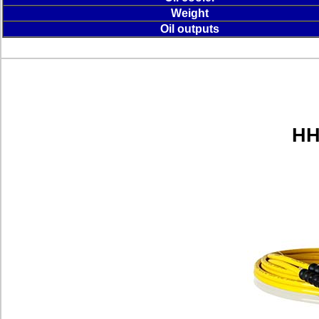
Weight
Oil outputs
H