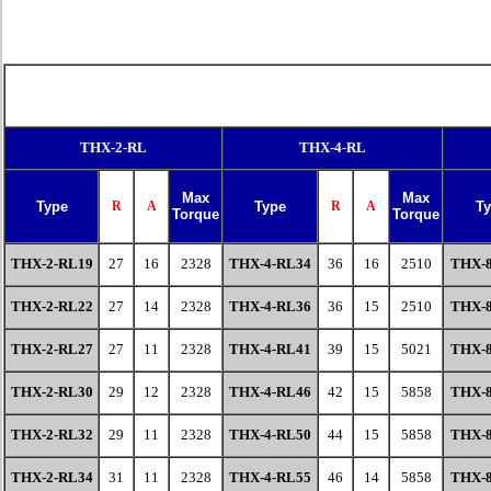
THX-2-RL
THX-4-RL
Max
Max
Type
R
A
Type
R
A
Ty
Torque
Torque
THX-2-RL19
27
16
2328
THX-4-RL
34
36
16
2510
THX-
THX-2-RL22
27
14
2328
THX-4-RL
36
36
15
2510
THX-
THX-2-RL27
27
11
2328
THX-4-RL
41
39
15
5021
THX-
THX-2-RL30
29
12
2328
THX-4-RL
46
42
15
5858
THX-
THX-2-RL32
29
11
2328
THX-4-RL
50
44
15
5858
THX-
THX-2-RL34
31
11
2328
THX-4-RL
55
46
14
5858
THX-