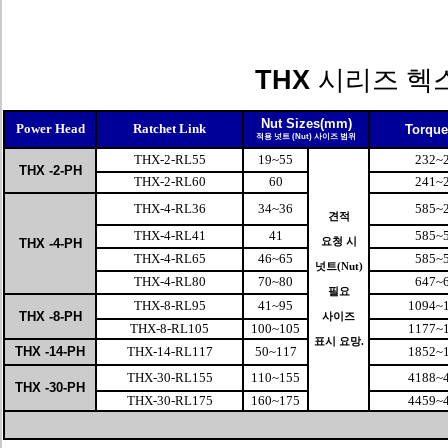
THX
시리즈 헥
Nut Sizes
(mm)
Power Head
Ratchet Link
Torque
적용 넛트
(Nut)
사이즈 범위
THX-2-RL55
19~55
232~
THX -2-PH
THX-2-RL60
60
241~
THX-4-RL36
34~36
585~
견적
THX-4-RL41
41
585~
THX -4-PH
요청 시
THX-4-RL65
46~65
585~
넛트(Nut)
THX-4-RL80
70~80
647~
필요
THX-8-RL95
41~95
1094~
THX -8-PH
사이즈
THX-8-RL105
100~105
1177~
표시 요망.
THX -14-PH
THX-14-RL117
50~117
1852~
THX-30-RL155
110~155
4188~
THX -30-PH
THX-30-RL175
160~175
4459~