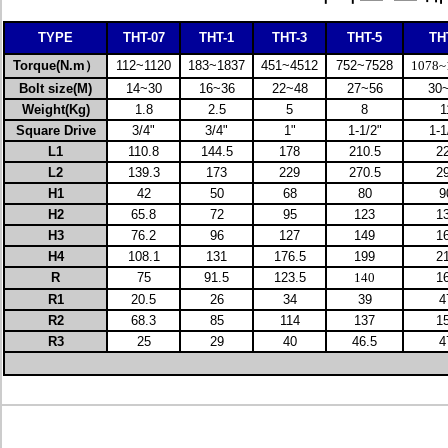
TYPE
THT-07
THT-1
THT-3
THT-5
TH
Torque
(N.m）
112~1120
183~1837
451~4512
752~7528
1078~
Bolt size
(M)
14~30
16~36
22~48
27~56
30
Weight
(Kg)
1.8
2.5
5
8
1
Square Drive
3/4"
3/4"
1"
1-1/2"
1-1
L1
110.8
144.5
178
210.5
2
L2
139.3
173
229
270.5
2
H1
42
50
68
80
9
H2
65.8
72
95
123
1
H3
76.2
96
127
149
1
H4
108.1
131
176.5
199
2
R
75
91.5
123.5
140
1
R1
20.5
26
34
39
4
R2
68.3
85
114
137
1
R3
25
29
40
46.5
4