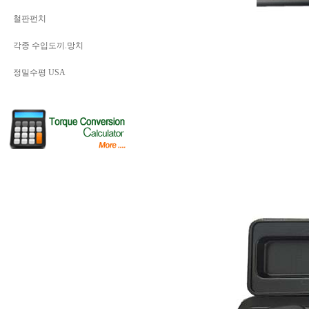
철판펀치
각종 수입도끼.망치
정밀수평 USA