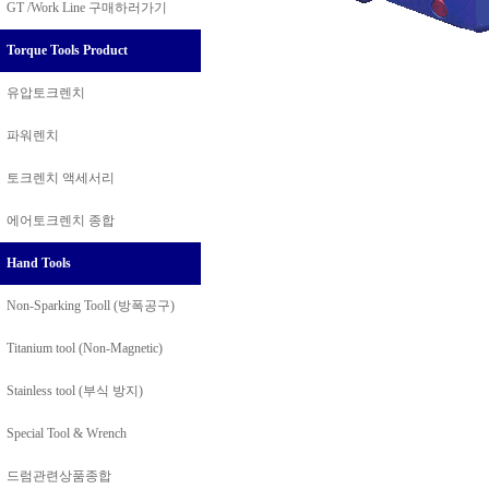
GT /Work Line
구매하러가기
Torque Tools Product
유압토크렌치
파워렌치
토크렌치 액세서리
에어토크렌치 종합
Hand Tools
Non-Sparking Tooll (방폭공구)
Titanium tool (Non-Magnetic)
Stainless tool (부식 방지)
Special Tool & Wrench
드럼관련상품종합