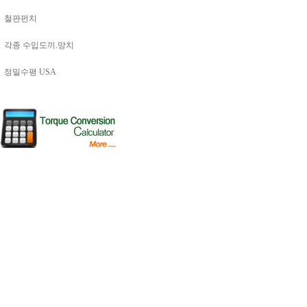
철판펀치
각종 수입도끼.망치
정밀수평 USA