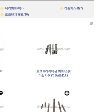
육각빗트류(7)
각종핵스류(2)
토크렌치 헤드(10)
강력
토크드라이버용 빗트/소켓
아답타 KST-DAB/DAS