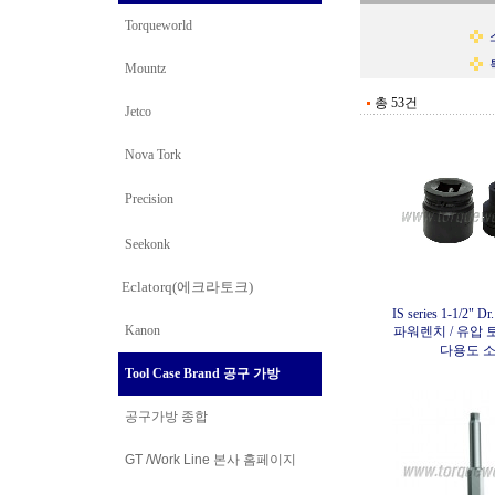
Torqueworld
Mountz
총 53건
Jetco
Nova Tork
Precision
Seekonk
Eclatorq(에크라토크)
IS series 1-1/2" Dr.
Kanon
파워렌치 / 유압 
다용도 
Tool Case Brand 공구 가방
공구가방 종합
GT /Work Line
본사 홈페이지