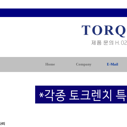
Home
Company
E-Mail
사리