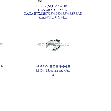
RH,RH-S,SP,OW,AW,OR6P,
드
OWA,OR,SD,HEX,CW,
OA,GA,BTX,12BTX,PW.ORW,RPW,RSP,RAD
토크렌치 교체형 헤드
1/4
7400-15M 토크렌치용헤드
3/8 Dr. -15pcs mm size 셋트
외