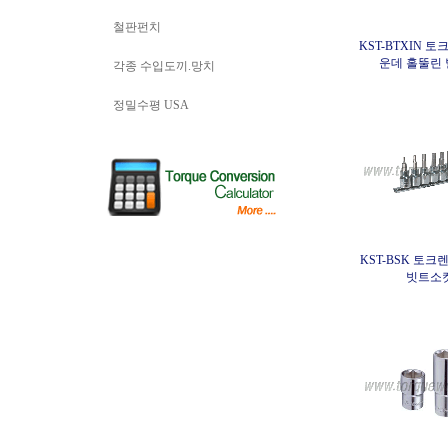
철판펀치
KST-BTXIN 
운데 홀뚤린
각종 수입도끼.망치
정밀수평 USA
KST-BSK 토크
빗트소