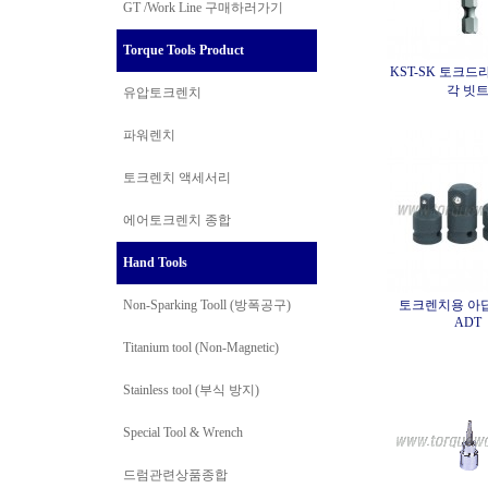
GT /Work Line
구매하러가기
Torque Tools Product
KST-SK 토크드
각 빗
유압토크렌치
파워렌치
토크렌치 액세서리
에어토크렌치 종합
Hand Tools
Non-Sparking Tooll (방폭공구)
토크렌치용 아답타
ADT
Titanium tool (Non-Magnetic)
Stainless tool (부식 방지)
Special Tool & Wrench
드럼관련상품종합