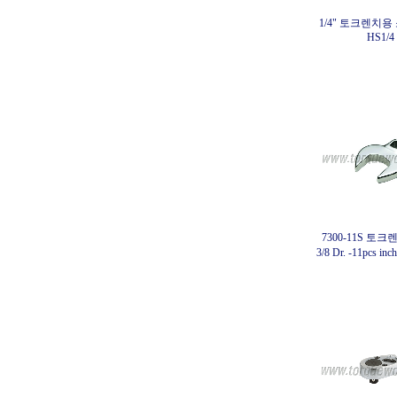
1/4" 토크렌치용 
HS1/4
7300-11S 토
3/8 Dr. -11pcs i