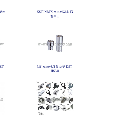
 빗트
KST-INBTX 토크렌치용 IN
별복스
ST-
3/8" 토크렌치용 소켓 KST-
HS3/8