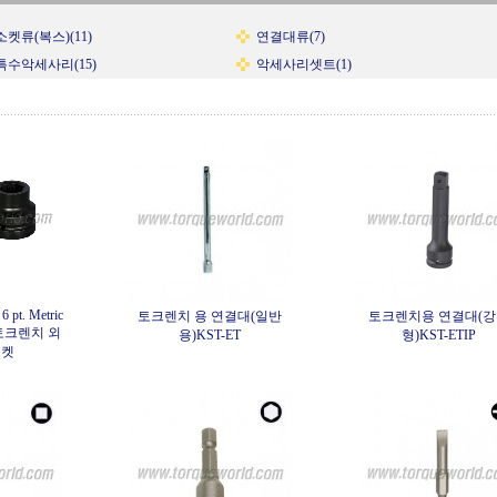
소켓류(복스)(11)
연결대류(7)
특수악세사리(15)
악세사리셋트(1)
 6 pt. Metric
토크렌치 용 연결대(일반
토크렌치용 연결대(
토크렌치 외
용)KST-ET
형)KST-ETIP
소켓