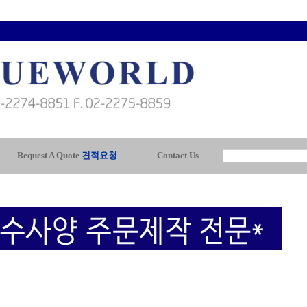
Request A Quote
견적요청
Contact Us