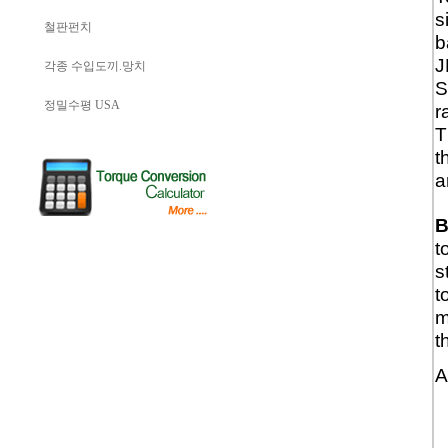
s
철판펀치
b
J
각종 수입도끼.망치
S
정밀수평 USA
r
T
t
a
B
t
s
t
m
t
A